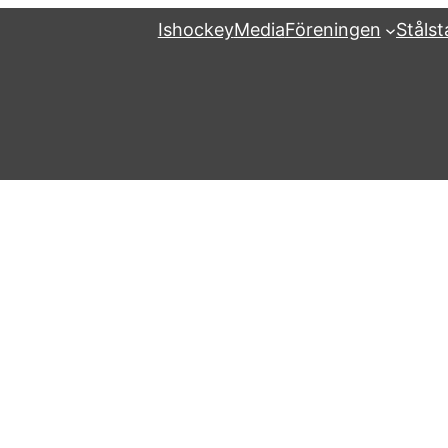
Ishockey
Media
Föreningen
Ståls