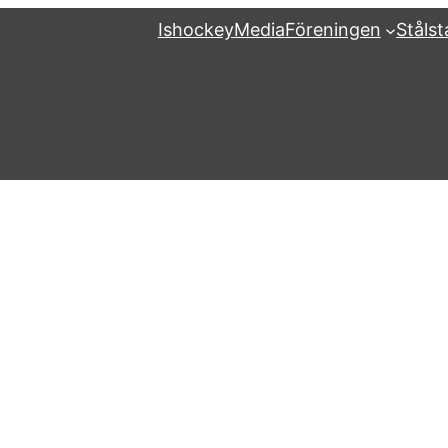
Ishockey
Media
Föreningen
Ståls