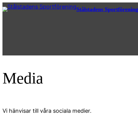
Hoppa
Stålstadens Sportförening
till
innehåll
Media
Vi hänvisar till våra sociala medier.